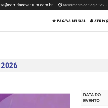
rte@corridaeaventura.com.br
Atendimento de Seg a Sex -
PÁGINA INICIAL
SERVI
- 2026
DATA DO
EVENTO