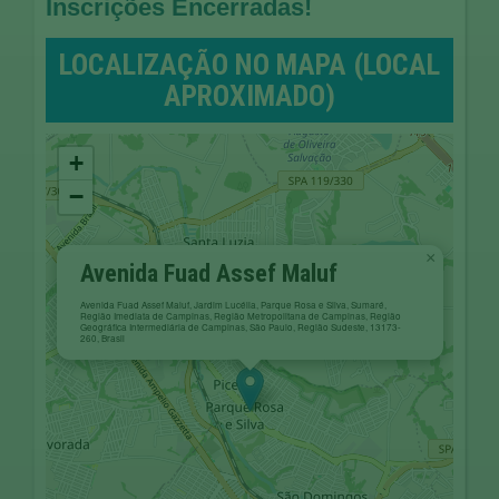
Inscrições Encerradas!
LOCALIZAÇÃO NO MAPA (LOCAL
APROXIMADO)
+
−
×
Avenida Fuad Assef Maluf
Avenida Fuad Assef Maluf, Jardim Lucélia, Parque Rosa e Silva, Sumaré,
Região Imediata de Campinas, Região Metropolitana de Campinas, Região
Geográfica Intermediária de Campinas, São Paulo, Região Sudeste, 13173-
260, Brasil