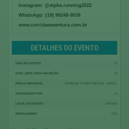
Instagram: @alpha.running2022
WhatsApp: (19) 99248-9039
www.corridaeaventura.com.br
DETALHES DO EVENTO
DATA DO EVENTO
25-02-202
DATA LIMITE PARA INSCRIÇÃO
31-01-202
PREÇO INDIVIDUAL
ACIMA DE 13 ANOS R$75,00 - IDOSO, DEFIC
ORGANIZADO POR:
ALPHA RU
LOCAL DO EVENTO
AVENIDA FUAD 
MODALIDADES
CORRIDA P