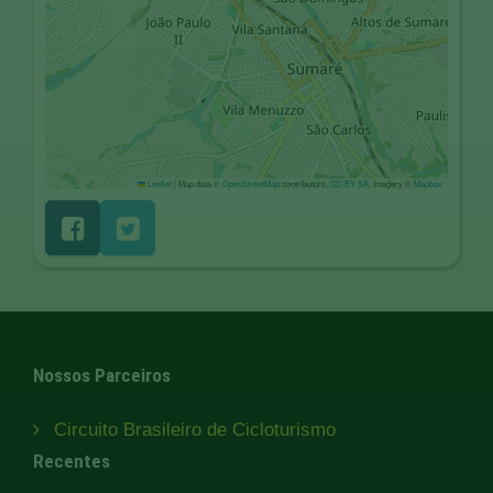
Leaflet
|
Map data ©
OpenStreetMap
contributors,
CC-BY-SA
, Imagery ©
Mapbox
Nossos Parceiros
Circuito Brasileiro de Cicloturismo
Recentes