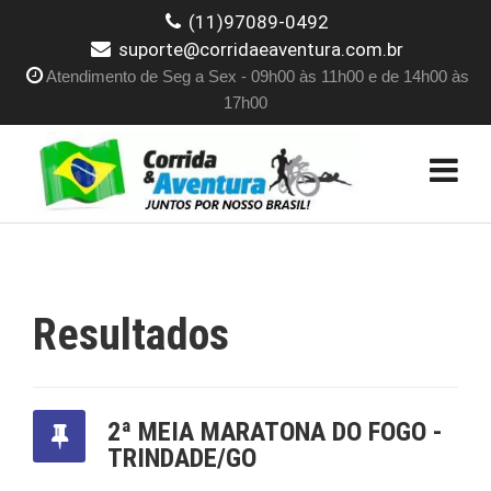
(11)97089-0492
suporte@corridaeaventura.com.br
Atendimento de Seg a Sex - 09h00 às 11h00 e de 14h00 às
17h00
Resultados
2ª MEIA MARATONA DO FOGO -
TRINDADE/GO