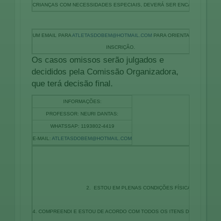
CRIANÇAS COM NECESSIDADES ESPECIAIS, DEVERÁ SER ENCAMINHADO
UM EMAIL PARA
ATLETASDOBEM@HOTMAIL.COM
PARA ORIENTAÇÃO DE
INSCRIÇÃO.
Os casos omissos serão julgados e
decididos pela Comissão Organizadora,
que terá decisão final.
INFORMAÇÕES:
PROFESSOR: NEURI DANTAS:
WHATSSAP: 1193802-4419
E-MAIL:
ATLETASDOBEM@HOTMAIL.COM
2. ESTOU EM PLENAS CONDIÇÕES FÍSICAS E PSICOL
4. COMPREENDI E ESTOU DE ACORDO COM TODOS OS ITENS DESTE TERMO