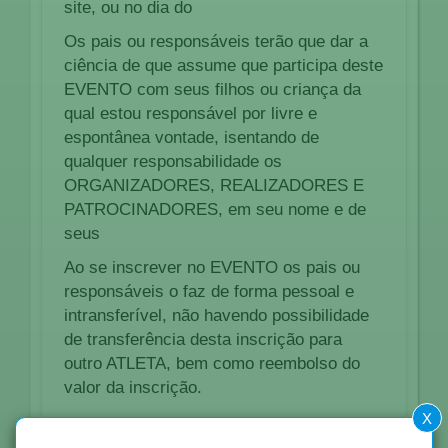
site, ou no dia do
Os pais ou responsáveis terão que dar a
ciência de que assume que participa deste
EVENTO com seus filhos ou criança da
qual estou responsável por livre e
espontânea vontade, isentando de
qualquer responsabilidade os
ORGANIZADORES, REALIZADORES E
PATROCINADORES, em seu nome e de
seus
Ao se inscrever no EVENTO os pais ou
responsáveis o faz de forma pessoal e
intransferível, não havendo possibilidade
de transferência desta inscrição para
outro ATLETA, bem como reembolso do
valor da inscrição.
X