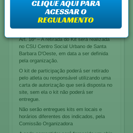
CLIQUE AQUI PARA
ACESSAR O
REGULAMENTO
Art. 16º – A retirada do Kit será realizada
no CSU Centro Social Urbano de Santa
Barbara D'Oeste, em data a ser definida
pela organização.
O kit de participação poderá ser retirado
pelo atleta ou responsável utilizando uma
carta de autorização que será disposta no
site, sem ela o kit não poderá ser
entregue.
Não serão entregues kits em locais e
horários diferentes dos indicados, pela
Comissão Organizadora