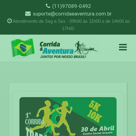
(11)97089-0492
suporte@corridaeaventura.com.br
Atendimento de Seg a Sex - 09h00 às 11h00 e de 14h00 às
17h00