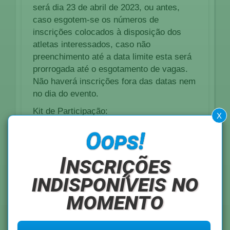
será dia 23 de abril de 2023, ou antes,
caso esgotem-se os números de
inscrições colocados à disposição dos
atletas interessados, caso não
preenchimento até a data limite esta será
prorrogada até o esgotamento de vagas.
Não haverá inscrições fora das datas nem
no dia do evento.
Kit de Participação:
X
Oops!
Inscrições
indisponíveis no
momento