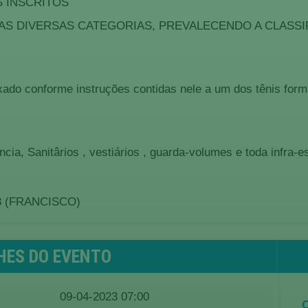
S INSCRITOS
S DIVERSAS CATEGORIAS, PREVALECENDO A CLASSIF
ado conforme instruções contidas nele a um dos tênis form
ia, Sanitârios , vestiários , guarda-volumes e toda infra-e
3 (FRANCISCO)
HES DO EVENTO
09-04-2023 07:00