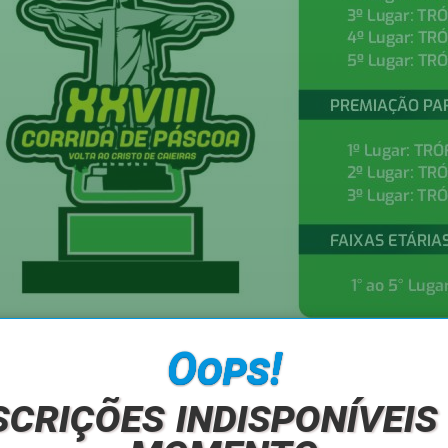
Oops!
o
scrições indisponíveis
o
o