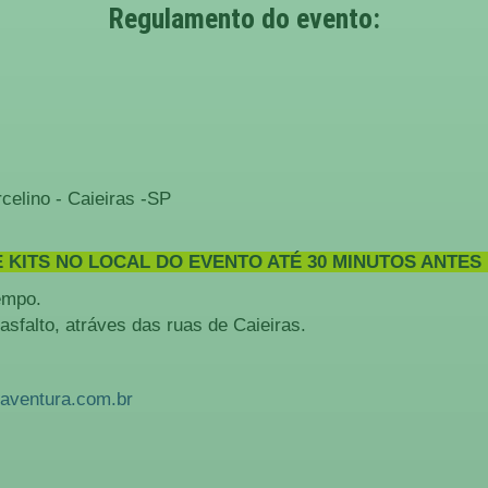
Regulamento do evento:
celino - Caieiras -SP
 KITS NO LOCAL DO EVENTO ATÉ 30 MINUTOS ANTE
empo.
asfalto, atráves das ruas de Caieiras.
aventura.com.br