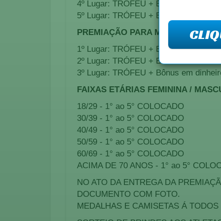
4º Lugar: TRÓFEU + Bônus em dinheir
5º Lugar: TRÓFEU + Bônus em dinheir
CLIQ
PREMIAÇÃO PARA MUNÍCIPES:
1º Lugar: TRÓFEU + Bônus em dinheir
2º Lugar: TRÓFEU + Bônus em dinheir
3º Lugar: TRÓFEU + Bônus em dinheir
FAIXAS ETÁRIAS FEMININA / MASC
18/29 - 1° ao 5° COLOCADO
30/39 - 1° ao 5° COLOCADO
40/49 - 1° ao 5° COLOCADO
50/59 - 1° ao 5° COLOCADO
60/69 - 1° ao 5° COLOCADO
ACIMA DE 70 ANOS - 1° ao 5° COL
NO ATO DA ENTREGA DA PREMIAÇ
DOCUMENTO COM FOTO.
MEDALHAS E CAMISETAS Á TODOS