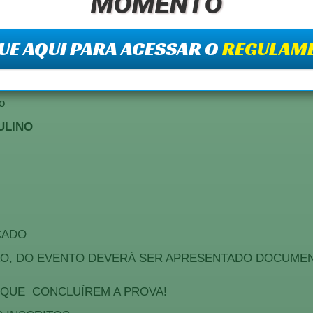
momento
o
o
UE AQUI PARA ACESSAR O
REGULAM
o
o
o
ULINO
OCADO
ÃO, DO EVENTO DEVERÁ SER APRESENTADO DOCUME
 QUE CONCLUÍREM A PROVA!