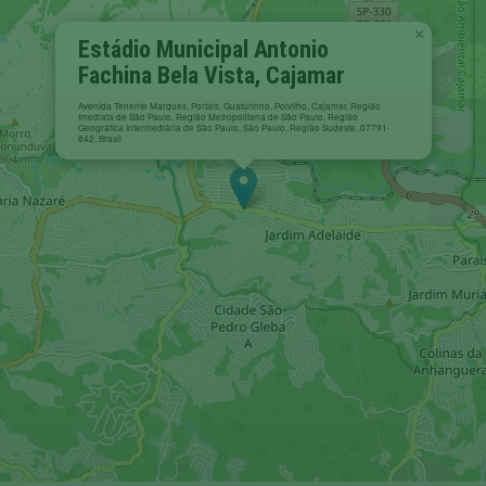
×
Estádio Municipal Antonio
Fachina Bela Vista, Cajamar
Avenida Tenente Marques, Portais, Guaturinho, Polvilho, Cajamar, Região
Imediata de São Paulo, Região Metropolitana de São Paulo, Região
Geográfica Intermediária de São Paulo, São Paulo, Região Sudeste, 07791-
842, Brasil