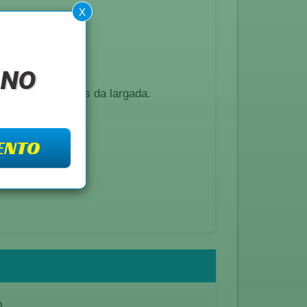
X
 no
é 30 minutos antes da largada.
ENTO
0