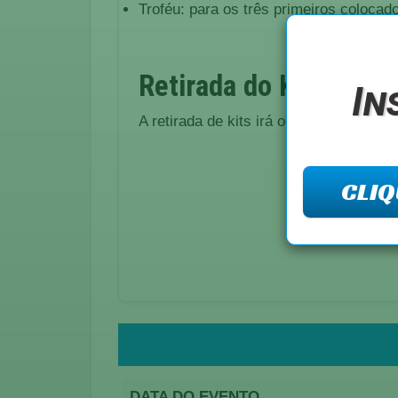
Troféu: para os três primeiros colocad
Retirada do Kits
In
A retirada de kits irá ocorrer no dia d
CLIQ
DATA DO EVENTO