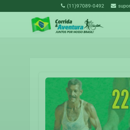
(11)97089-0492
supo