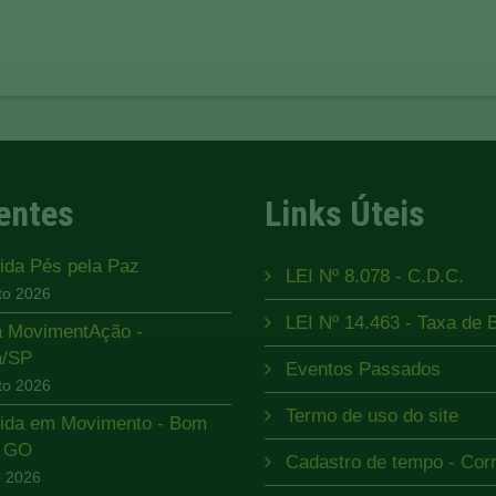
entes
Links Úteis
rida Pés pela Paz
LEI Nº 8.078 - C.D.C.
to 2026
LEI Nº 14.463 - Taxa de B
a MovimentAção -
a/SP
Eventos Passados
to 2026
Termo de uso do site
rida em Movimento - Bom
m GO
Cadastro de tempo - Corri
o 2026