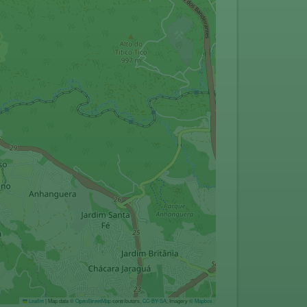
Leaflet
|
Map data ©
OpenStreetMap
contributors,
CC-BY-SA
, Imagery ©
Mapbox