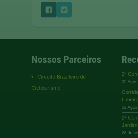
Nossos Parceiros
Rec
2ª Cor
Circuito Brasileiro de
02 Agos
Cicloturismo
Corrid
Limeir
02 Agos
2ª Cor
Jardi
26 Julh