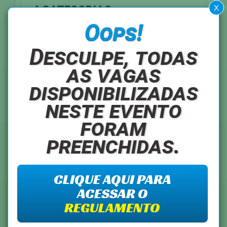
4 CATEGORIAS
X
Oops!
CLASSIFICAÇÃO GERAL
FEMININO
Desculpe, todas
MASCULINO
as vagas
CATEGORIAS
disponibilizadas
FEMININO
MASCULINO
11 A 15 ANOS
11 A 15 ANOS
neste evento
16 A 20 ANOS
16 A 20 ANOS
foram
21 A 25 ANOS
21 A 25 ANOS
26 A 30 ANOS
26 A 30 ANOS
preenchidas.
30 A 34 ANOS
30 A 34 ANOS
31 A 35 ANOS
31 A 35 ANOS
36 A 40 ANOS
36 A 40 ANOS
CLIQUE AQUI PARA
41 A 45 ANOS
41 A 45 ANOS
ACESSAR O
46 A 50 ANOS
46 A 50 ANOS
REGULAMENTO
51 A 55 ANOS
51 A 55 ANOS
56 A 60 ANOS
56 A 60 ANOS