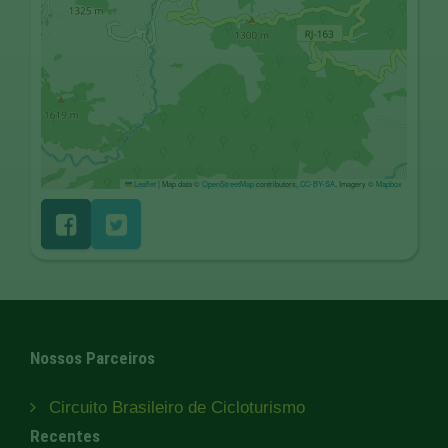
Leaflet
|
Map data ©
OpenStreetMap
contributors,
CC-BY-SA
, Imagery ©
Mapbox
Nossos Parceiros
Circuito Brasileiro de Cicloturismo
Recentes