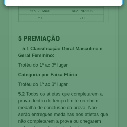
61 A 65 ANOS
61 A 65 ANOS
66 A 70 ANOS
66 A 70 ANOS
71+
71+
5 PREMIAÇÃO
5.1 Classificação Geral Masculino e
Geral Feminino:
Troféu do 1º ao 3º lugar
Categoria por Faixa Etária:
Troféu do 1º ao 3º lugar
5.2
Todos os atletas que completarem a
prova dentro do tempo limite recebem
medalha de conclusão da prova. Não
serão entregues medalhas aos atletas que
não completarem a prova ou chegarem