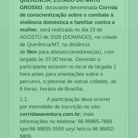
QUERÊNCIA, ESTADO DO MATO
GROSSO
, doravante denominada
Corrida
de
conscientização sobre o combate à
violência doméstica e familiar contra a
mulher
, será realizada no dia 23 de
AGOSTO de 2026 (DOMINGO), na cidade
de Querência/MT, na distância
de
5km
para atletas/corredores(as), com
largada às 07:00 horas. Devendo o
participante estarem no local de largada 1
hora antes para orientações sobre o
percurso, o pessoal de outras cidades, às
6 horas, horário de Brasília.
1.1. A participação deve ocorrer
por intermédio de inscrição no site:
corridaeaventura.com.br
; mais
informações no telefone: 66 99965-7669
igor/66 99655-5550 iury/ letícia 66 98452-
6809.