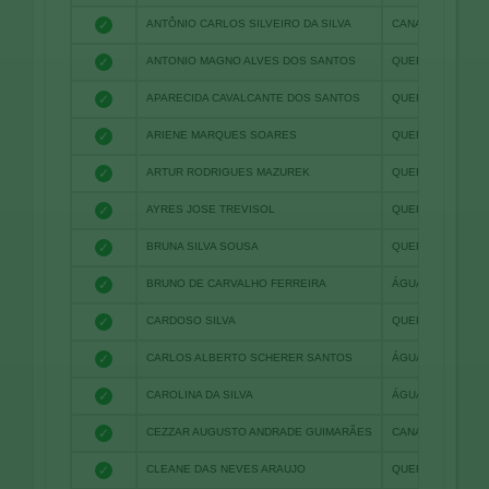
✓
ANTÔNIO CARLOS SILVEIRO DA SILVA
CANARANA
✓
ANTONIO MAGNO ALVES DOS SANTOS
QUERÊNCIA
✓
APARECIDA CAVALCANTE DOS SANTOS
QUERÊNCIA
✓
ARIENE MARQUES SOARES
QUERÊNCIA
✓
ARTUR RODRIGUES MAZUREK
QUERÊNCIA
✓
AYRES JOSE TREVISOL
QUERÊNCIA
✓
BRUNA SILVA SOUSA
QUERÊNCIA
✓
BRUNO DE CARVALHO FERREIRA
ÁGUA BOA
✓
CARDOSO SILVA
QUERÊNCIA
✓
CARLOS ALBERTO SCHERER SANTOS
ÁGUA BOA
✓
CAROLINA DA SILVA
ÁGUA BOA
✓
CEZZAR AUGUSTO ANDRADE GUIMARÃES
CANARANA
✓
CLEANE DAS NEVES ARAUJO
QUERENCIA