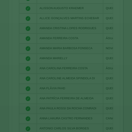
✓
ALISSON AUGUSTO KRAEMER
QUERÊNCIA
✓
ALLICE GONÇALVES MARTINS ECHEBAR
QUERÊNCIA
✓
AMANDA CRISTINA LOPES RODRIGUES
QUERÊNCIA
✓
AMANDA FERREIRA COSTA
ÁGUA BOA
✓
AMANDA MARIA BARBOSA FONSECA
NOVA XAVANTINA
✓
AMANDA MARIELLY
QUERÊNCIA
✓
ANA CAROLINA FERREIRA COSTA
ÁGUA BOA
✓
ANA CAROLINE ALMEIDA SPINDOLA DI
QUERÊNCIA
✓
ANA FLÁVIA FAHD
QUERÊNCIA
✓
ANA PATRÍCIA FERREIRA DE ALMEIDA
QUERÊNCIA
✓
ANA PAULA ROSSI DA ROCHA CONRADI
QUERÊNCIA
✓
ANNA LHAURA CASTRO FERNANDES
CANARANA
✓
ANTONIO CARLOS SILVA BORGES
QUERÊNCIA