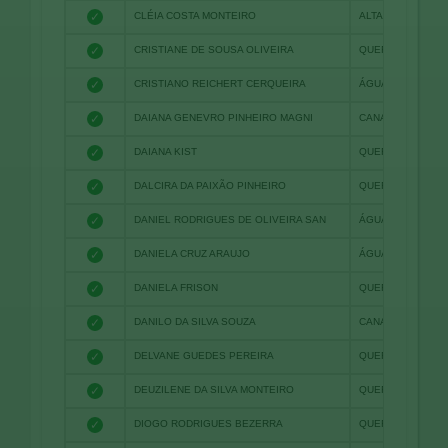
✓
CLÉIA COSTA MONTEIRO
ALTA FLORESTA
✓
CRISTIANE DE SOUSA OLIVEIRA
QUERÊNCIA
✓
CRISTIANO REICHERT CERQUEIRA
ÁGUA BOA
✓
DAIANA GENEVRO PINHEIRO MAGNI
CANARANA
✓
DAIANA KIST
QUERÊNCIA
✓
DALCIRA DA PAIXÃO PINHEIRO
QUERÊNCIA
✓
DANIEL RODRIGUES DE OLIVEIRA SAN
ÁGUA BOA
✓
DANIELA CRUZ ARAUJO
ÁGUA BOA
✓
DANIELA FRISON
QUERENCIA
✓
DANILO DA SILVA SOUZA
CANARANA
✓
DELVANE GUEDES PEREIRA
QUERÊNCIAQUER
✓
DEUZILENE DA SILVA MONTEIRO
QUERÊNCIA
✓
DIOGO RODRIGUES BEZERRA
QUERÊNCIA