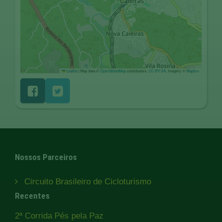
Leaflet
|
Map data ©
OpenStreetMap
contributors,
CC-BY-SA
, Imagery ©
Mapbox
Nossos Parceiros
Circuito Brasileiro de Cicloturismo
Recentes
2ª Corrida Pés pela Paz